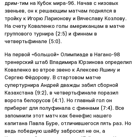
дрим-тим на Кубок мира-96. Начав с низовых
звеньев, он к решающим матчам поднялся в
тройку к Игорю Ларионову и Вячеславу Козлову.
На счету Коваленко голы американцам в матче
группового турнира (2:5) и финнам в
четвертьфинале (5:0).
На первой «большой» Олимпиаде в Нагано-98
тренерский штаб Владимира Юрзинова определил
Коваленко во втрое звено к Алексею Яшину и
Сергею Фёдорову. В стартовом матче
супертурнира Андрей дважды забил сборной
Казахстана (9:2), в четвертьфинале поразил
ворота белорусов (4:1). Но главный гол он
приберег для полуфинала с финнами (7:4). Все
запомнили этот матч как бенефис нашего
капитана Павла Буре, отличившегося пять раз. Но
ведь победную шайбу забросил не он, а