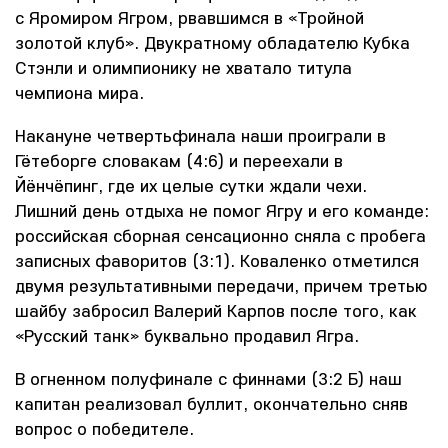
с Яромиром Ягром, рвавшимся в «Тройной
золотой клуб». Двукратному обладателю Кубка
Стэнли и олимпионику не хватало титула
чемпиона мира.
Накануне четвертьфинала наши проиграли в
Гётеборге словакам (4:6) и переехали в
Йёнчёпинг, где их целые сутки ждали чехи.
Лишний день отдыха не помог Ягру и его команде:
российская сборная сенсационно сняла с пробега
записных фаворитов (3:1). Коваленко отметился
двумя результативными передачи, причем третью
шайбу забросил Валерий Карпов после того, как
«Русский танк» буквально продавил Ягра.
В огненном полуфинале с финнами (3:2 Б) наш
капитан реализовал буллит, окончательно сняв
вопрос о победителе.