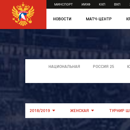
МИНСПОРТ
ИИХФ
КХЛ
ВХЛ
×
НОВОСТИ
МАТЧ-ЦЕНТР
К
Все новости
Н
Главная тема
Х
Медицина
Наши легенды
НППХ
Прямая речь
НАЦИОНАЛЬНАЯ
РОССИЯ 25
Ю
Хоккей в школу
Массовый хоккей
Истории легенд хоккея
Фото
Видео
Аккредитация
2018/2019
ЖЕНСКАЯ
ТУРНИР Ш