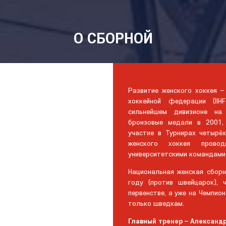
О СБОРНОЙ
Развитие женского хоккея 
хоккейной федерации (II
сильнейшем дивизионе на
бронзовые медали в 2001,
участие в Турнирах четырё
женского хоккея прово
университетскими командами
Национальная женская сбор
году (против швейцарок),
первенстве, а уже на Чемпио
только шведкам.
Главный тренер – Александ