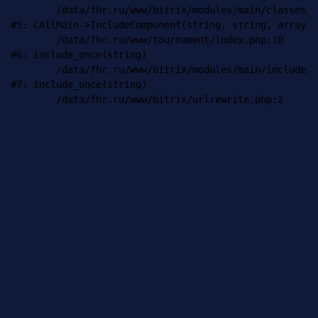
	/data/fhr.ru/www/bitrix/modules/main/classes/general/main.php:1035

#5: CAllMain->IncludeComponent(string, string, array)

	/data/fhr.ru/www/tournament/index.php:10

#6: include_once(string)

	/data/fhr.ru/www/bitrix/modules/main/include/urlrewrite.php:159

#7: include_once(string)
