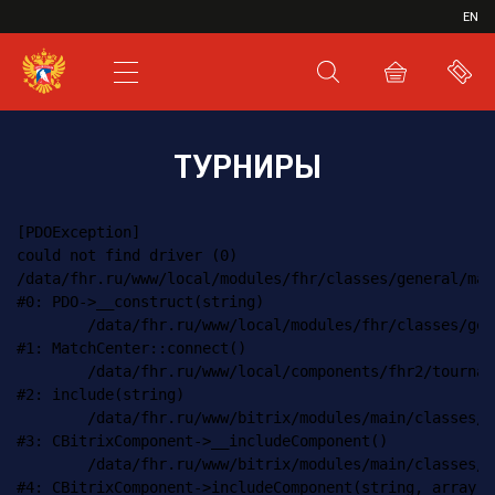
ИВР
EN
XHL.RU
ВКС
ТУРНИРЫ
[PDOException] 

could not find driver (0)

/data/fhr.ru/www/local/modules/fhr/classes/general/mat
#0: PDO->__construct(string)

	/data/fhr.ru/www/local/modules/fhr/classes/general/matchcenter.php:9

#1: MatchCenter::connect()

	/data/fhr.ru/www/local/components/fhr2/tournament.pages/component.php:3

#2: include(string)

	/data/fhr.ru/www/bitrix/modules/main/classes/general/component.php:548

#3: CBitrixComponent->__includeComponent()

	/data/fhr.ru/www/bitrix/modules/main/classes/general/component.php:600

#4: CBitrixComponent->includeComponent(string, array, N