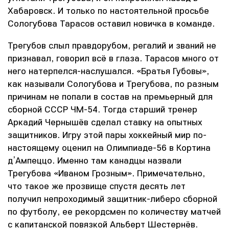
Хабаровск. И только по настоятельной просьбе
Сологубова Тарасов оставил новичка в команде.
Трегубов слыл правдорубом, регалий и званий не
признавал, говорил всё в глаза. Тарасов много от
него натерпелся-наслушался. «Братья Губовы»,
как называли Сологубова и Трегубова, по разным
причинам не попали в состав на премьерный для
сборной СССР ЧМ-54. Тогда старший тренер
Аркадий Чернышёв сделал ставку на опытных
защитников. Игру этой пары хоккейный мир по-
настоящему оценил на Олимпиаде-56 в Кортина
д’Ампеццо. Именно там канадцы назвали
Трегубова «Иваном Грозным». Примечательно,
что такое же прозвище спустя десять лет
получил непроходимый защитник-либеро сборной
по футболу, ее рекордсмен по количеству матчей
с капитанской повязкой Альберт Шестернёв.