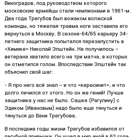
Виноградов, под руководством которого
московские армейцы стали чемпионами в 1961-м.
Два года Трегубов был вожаком волжской
команды, но тяжелая травма ноги заставила его
вернуться в Москву. В сезоне-64/65 карьеру 34-
летнего защитника попытался перезапустить в
«Химике» Николай Эпштейн. Не получилось –
ветерана хватило всего на три матча, в которых
он отметился голом. Впоследствии Эпштейн так
объяснил свой шаг:
- Я про него всё знал – и что «керасинит», и что
долго лечился от этого. Но он же гений! Лучше
защитника у нас не было. Сашке (Рагулину) с
Эдиком (Ивановым) надо было еще тянуться и
тянуться до Вани Трегубова.
В последние годы жизни Трегубов избавился от
пагубной привычки. Он ушел в мир иной в 62 года,