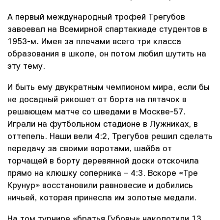
А первый международный трофей Трегубов
завоевал на Всемирной спартакиаде студентов в
1953-м. Имея за плечами всего три класса
образования в школе, он потом любил шутить на
эту тему.
И быть ему двукратным чемпионом мира, если бы
не досадный рикошет от борта на пятачок в
решающем матче со шведами в Москве-57.
Играли на футбольном стадионе в Лужниках, в
оттепель. Наши вели 4:2, Трегубов решил сделать
передачу за своими воротами, шайба от
торчащей в борту деревянной доски отскочила
прямо на клюшку соперника – 4:3. Вскоре «Тре
Крунур» восстановили равновесие и добились
ничьей, которая принесла им золотые медали.
На том турнире «братья Губовы» наколотили 13