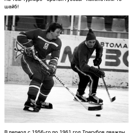
шайб!
В период с 1956-го по 1961 год Трегубов дважды