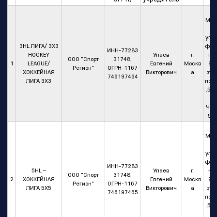
г.
Мос
а,
ул.П
3HL ЛИГА/ 3Х3
фсо
ИНН-77283
HOCKEY
Улаев
г.
ная
ООО "Спорт
31748,
1
LEAGUE/
Евгений
Москв
93А
Регион"
ОГРН-1167
ХОККЕЙНАЯ
Викторович
а
эта
746197464
ЛИГА 3Х3
пом
.5/1
м.
Час
50/
г.
Мос
а,
ул.П
фсо
ИНН-77283
5HL –
Улаев
г.
ная
ООО "Спорт
31748,
2
ХОККЕЙНАЯ
Евгений
Москв
93А
Регион"
ОГРН-1167
ЛИГА 5Х5
Викторович
а
эта
746197465
пом
.5/1
м.