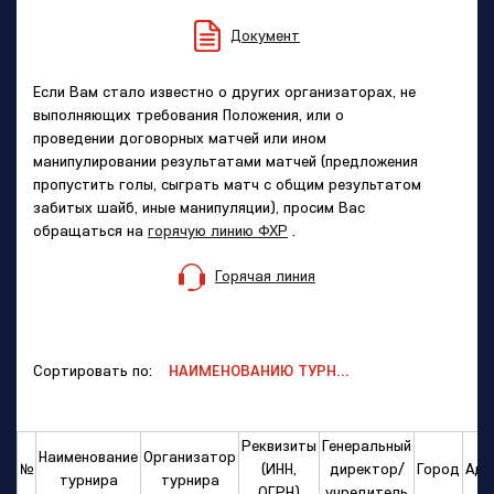
Документ
Если Вам стало известно о других организаторах, не
выполняющих требования Положения, или о
проведении договорных матчей или ином
манипулировании результатами матчей (предложения
пропустить голы, сыграть матч с общим результатом
забитых шайб, иные манипуляции), просим Вас
обращаться на
горячую линию ФХР
.
Горячая линия
Сортировать по:
Реквизиты
Генеральный
Наименование
Организатор
№
(ИНН,
директор/
Город
Адр
турнира
турнира
ОГРН)
учредитель