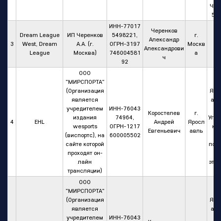
Час
50/
ИНН-77017
Черенков
Dream League
ИП Черенков
5498221,
г.
Александр
3
West, Dream
А.А. (г.
ОГРН-3197
Москв
Александрови
League
Москва)
746004581
а
ч
92
ООО
"МИРСПОРТА"
г.
(Организация
Яро
является
авл
учредителем
ИНН-76043
ул
Коростелев
г.
издания
74964,
Угли
4
EHL
Андрей
Яросл
wesports
ОГРН-1217
кая
Евгеньевич
авль
(виспортс), на
600005502
1
сайте которой
пом
проходят он-
.2
лайн
этаж
трансляции)
ООО
"МИРСПОРТА"
г.
(Организация
Яро
является
авл
учредителем
ИНН-76043
ул