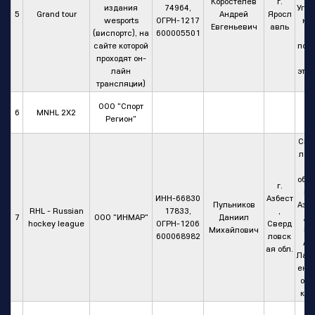
Коростелев
г.
издания
74964,
Угли
5
Grand tour
Андрей
Яросл
wesports
ОГРН-1217
кая
Евгеньевич
авль
(виспортс), на
600005501
1
сайте которой
пом
проходят он-
.2
лайн
этаж
трансляции)
ООО "Спорт
6
MNHL 2X2
Регион"
Све
лов
а
обла
г.
ь, г
ИНН-66830
Азбест
Пульников
Азбе
RHL - Russian
17833,
,
7
ООО "ИНМАР"
Даниил
, у
hockey league
ОГРН-1206
Сверд
Михайлович
Им
600068982
ловск
А.П
ая обл.
Лад
енск
о, 1
кв.