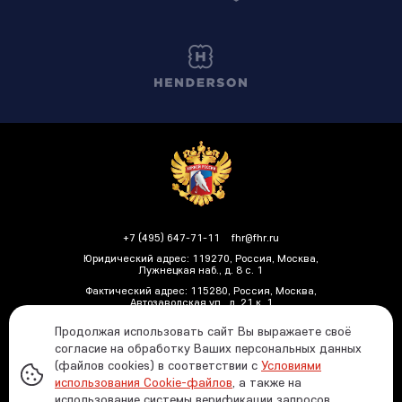
+7 (495) 647-71-11
fhr@fhr.ru
Юридический адрес: 119270, Россия, Москва,
Лужнецкая наб., д. 8 с. 1
Фактический адрес: 115280, Россия, Москва,
Автозаводская ул., д. 21 к. 1
Продолжая использовать сайт Вы выражаете своё
согласие на обработку Ваших персональных данных
(файлов cookies) в соответствии с
Условиями
Политика ФХР в отношении обработки и защиты
использования Cookie-файлов
, а также на
персональных данных
использование системы верификации запросов