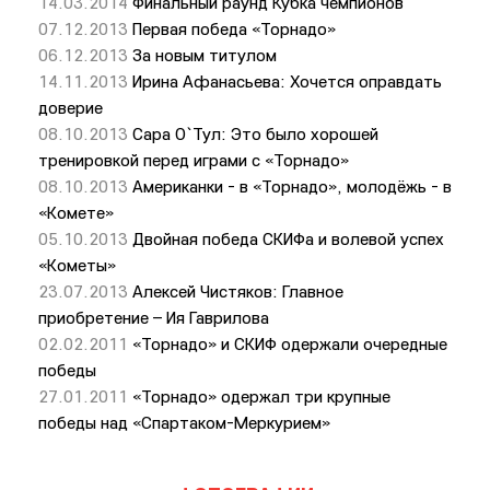
14.03.2014
Финальный раунд Кубка чемпионов
07.12.2013
Первая победа «Торнадо»
06.12.2013
За новым титулом
14.11.2013
Ирина Афанасьева: Хочется оправдать
доверие
08.10.2013
Сара О`Тул: Это было хорошей
тренировкой перед играми с «Торнадо»
08.10.2013
Американки - в «Торнадо», молодёжь - в
«Комете»
05.10.2013
Двойная победа СКИФа и волевой успех
«Кометы»
23.07.2013
Алексей Чистяков: Главное
приобретение – Ия Гаврилова
02.02.2011
«Торнадо» и СКИФ одержали очередные
победы
27.01.2011
«Торнадо» одержал три крупные
победы над «Спартаком-Меркурием»