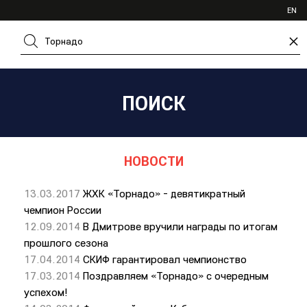
ИВР
EN
XHL.RU
×
ВКС
ПОИСК
НОВОСТИ
13.03.2017
ЖХК «Торнадо» - девятикратный
чемпион России
12.09.2014
В Дмитрове вручили награды по итогам
прошлого сезона
17.04.2014
СКИФ гарантировал чемпионство
17.03.2014
Поздравляем «Торнадо» с очередным
успехом!