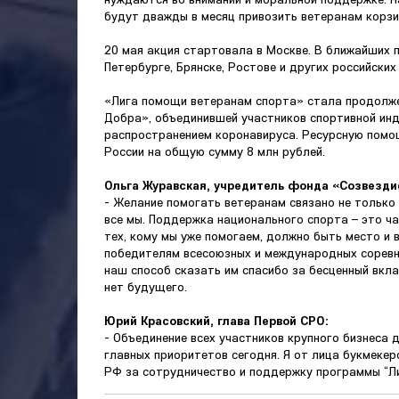
будут дважды в месяц привозить ветеранам корзи
20 мая акция стартовала в Москве. В ближайших 
Петербурге, Брянске, Ростове и других российских
«Лига помощи ветеранам спорта» стала продолж
Добра», объединившей участников спортивной инд
распространением коронавируса. Ресурсную помощ
России на общую сумму 8 млн рублей.
Ольга Журавская, учредитель фонда «Созвездие
- Желание помогать ветеранам связано не только 
все мы. Поддержка национального спорта – это ч
тех, кому мы уже помогаем, должно быть место и
победителям всесоюзных и международных соревн
наш способ сказать им спасибо за бесценный вкл
нет будущего.
Юрий Красовский, глава Первой СРО:
- Объединение всех участников крупного бизнеса 
главных приоритетов сегодня. Я от лица букмеке
РФ за сотрудничество и поддержку программы “Л