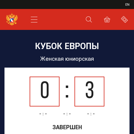
ИВР
EN
XHL.RU
ВКС
КУБОК ЕВРОПЫ
Женская юниорская
0
3
- : -
- : -
- : -
ЗАВЕРШЕН