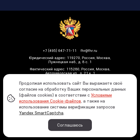
+7 (495) 647-71-11
fhr@fhr.ru
Юридический адрес: 119270, Россия, Москва,
Лужнецкая наб., д. 8 с. 1
Фактический адрес: 115280, Россия, Москва,
Автозаводская ул., д. 21 к. 1
Продолжая использовать сайт Вы выражаете своё
согласие на обработку Ваших персональных данных
(файлов cookies) в соответствии с
Условиями
Политика ФХР в отношении обработки и защиты
использования Cookie-файлов
, а также на
персональных данных
использование системы верификации запросов
Информация о распределении средств от азартных
Yandex SmartCaptcha
.
игр
При использовании материалов ссылка на
Соглашаюсь
официальный сайт Федерации хоккея России
обязательна © 1991—2026