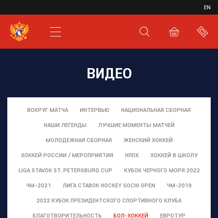
ИВР
EN
XHL.RU
ВКС
ВИДЕО
ВОКРУГ МАТЧА
ИНТЕРВЬЮ
НАЦИОНАЛЬНАЯ СБОРНАЯ
НАШИ ЛЕГЕНДЫ
ЛУЧШИЕ МОМЕНТЫ МАТЧЕЙ
МОЛОДЕЖНАЯ СБОРНАЯ
ЖЕНСКИЙ ХОККЕЙ
ХОККЕЙ РОССИИ / МЕРОПРИЯТИЯ
НППХ
ХОККЕЙ В ШКОЛУ
LIGA STAVOK ST. PETERSBURG CUP
КУБОК ЧЕРНОГО МОРЯ 2022
ЧМ-2021
ЛИГА СТАВОК HOCKEY SOCHI OPEN
ЧМ-2019
2022 КУБОК ПРЕЗИДЕНТСКОГО СПОРТИВНОГО КЛУБА
БЛАГОТВОРИТЕЛЬНОСТЬ
БОЛ-ХОККЕЙ
ЕВРОТУР