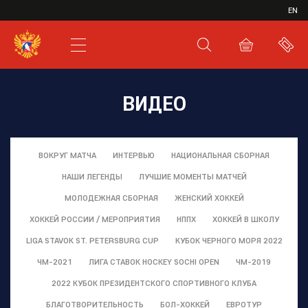
ИВР
EN
XHL.RU
ВКС
ВИДЕО
ВОКРУГ МАТЧА
ИНТЕРВЬЮ
НАЦИОНАЛЬНАЯ СБОРНАЯ
НАШИ ЛЕГЕНДЫ
ЛУЧШИЕ МОМЕНТЫ МАТЧЕЙ
МОЛОДЕЖНАЯ СБОРНАЯ
ЖЕНСКИЙ ХОККЕЙ
ХОККЕЙ РОССИИ / МЕРОПРИЯТИЯ
НППХ
ХОККЕЙ В ШКОЛУ
LIGA STAVOK ST. PETERSBURG CUP
КУБОК ЧЕРНОГО МОРЯ 2022
ЧМ-2021
ЛИГА СТАВОК HOCKEY SOCHI OPEN
ЧМ-2019
2022 КУБОК ПРЕЗИДЕНТСКОГО СПОРТИВНОГО КЛУБА
БЛАГОТВОРИТЕЛЬНОСТЬ
БОЛ-ХОККЕЙ
ЕВРОТУР