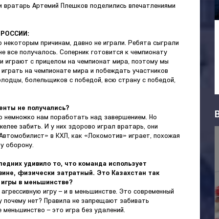
и вратарь Артемий Плешков поделились впечатлениями
 РОССИИ:
по некоторым причинам, давно не играли. Ребята сыграли
не все получалось. Соперник готовится к чемпионату
ни играют с прицелом на чемпионат мира, поэтому мы
 играть на чемпионате мира и побеждать участников
олодцы, болельщиков с победой, всю страну с победой,
менты не получались?
до немножко нам поработать над завершением. Но
желее забить. И у них здорово играл вратарь, они
«Автомобилист» в КХЛ, как «Локомотив» играет, похожая
у оборону.
ледних удивило то, что команда использует
овине, физически затратный. Это Казахстан так
й игры в меньшинстве?
, агрессивную игру – и в меньшинстве. Это современный
му почему нет? Правила не запрещают забивать
е меньшинство – это игра без удалений.