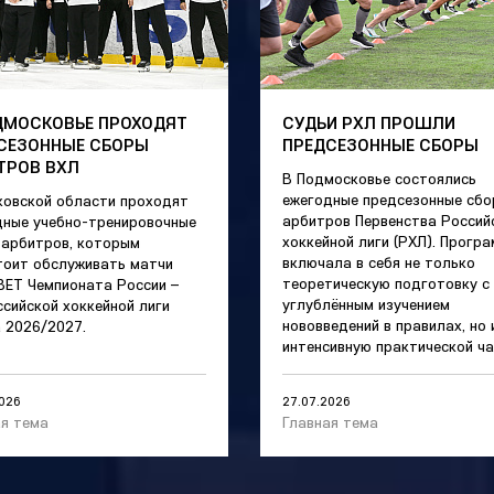
ДМОСКОВЬЕ ПРОХОДЯТ
СУДЬИ РХЛ ПРОШЛИ
СЕЗОННЫЕ СБОРЫ
ПРЕДСЕЗОННЫЕ СБОРЫ
ТРОВ ВХЛ
В Подмосковье состоялись
ежегодные предсезонные сб
ковской области проходят
арбитров Первенства Россий
дные учебно-тренировочные
хоккейной лиги (РХЛ). Прогр
 арбитров, которым
включала в себя не только
тоит обслуживать матчи
теоретическую подготовку с
BET Чемпионата России –
углублённым изучением
сийской хоккейной лиги
нововведений в правилах, но 
 2026/2027.
интенсивную практической ча
2026
27.07.2026
ая тема
Главная тема