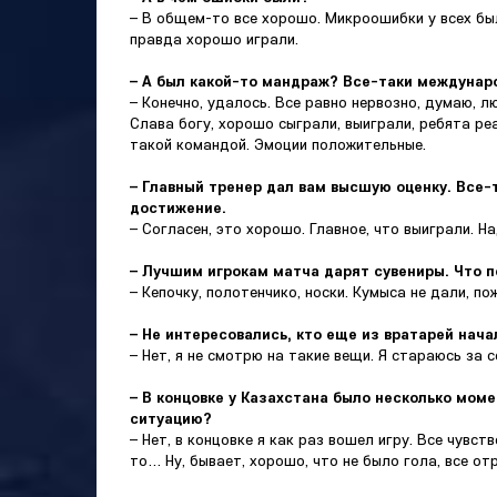
– В общем-то все хорошо. Микроошибки у всех бы
правда хорошо играли.
– А был какой-то мандраж? Все-таки междунар
– Конечно, удалось. Все равно нервозно, думаю, 
Слава богу, хорошо сыграли, выиграли, ребята ре
такой командой. Эмоции положительные.
– Главный тренер дал вам высшую оценку. Все-
достижение.
– Согласен, это хорошо. Главное, что выиграли. 
– Лучшим игрокам матча дарят сувениры. Что 
– Кепочку, полотенчико, носки. Кумыса не дали, по
– Не интересовались, кто еще из вратарей нача
– Нет, я не смотрю на такие вещи. Я стараюсь за с
– В концовке у Казахстана было несколько моме
ситуацию?
– Нет, в концовке я как раз вошел игру. Все чувст
то… Ну, бывает, хорошо, что не было гола, все от