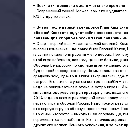
– Все-таки, довольно смело – столько времени 
– Современный хоккей. Может, вам это и удивитель
КХЛ, в других лигах.
– Вчера после первой тренировки Илья Карпухин
сборной Казахстана, употребив словосочетание
полезен для сборной России такой соперник им
– Старт, первый шаг – всегда самый сложный. Ком
внесены изменения – на лавке были Евгений Кетов,
главный показатель работы – это победа. Поэтому
этой игре победила, поэтому дальше больше, дал
Сборная Белоруссии по системе игры не сильно от
будет пройти среднюю зону. Но мы знаем, как это
среднюю зону, где-то в атаке заигрывались, где-т
острее. Это важно, с учетом контроля шайбы – у 
надо не заигрываться в атаке, а остро играть. И
мы видим, здорово сыграл вратарь у нас, надо его 
2014 года на всех играх сборной лично присутств
первую игру в сборной России. Надо посмотреть с
кто первую игру за сборную провел «на ноль». П
что очень непросто – выходить за сборную. Да, бы
переживал, хотел победить. Но тут очень хороша
других его коллег. Немного успокоили, и за счет п