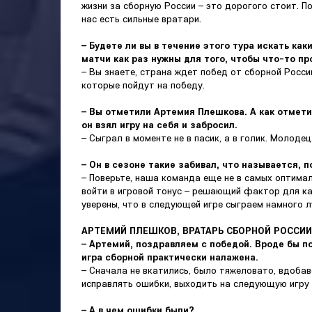
жизни за сборную России – это дорогого стоит. По
нас есть сильные вратари.
– Будете ли вы в течение этого тура искать ка
матчи как раз нужны для того, чтобы что-то пр
– Вы знаете, страна ждет побед от сборной Росси
которые пойдут на победу.
– Вы отметили Артемия Плешкова. А как отмети
он взял игру на себя и забросил.
– Сыграл в моменте не в пасик, а в голик. Молодец
– Он в сезоне такие забивал, что называется, 
– Поверьте, наша команда еще не в самых оптимал
войти в игровой тонус – решающий фактор для ка
уверены, что в следующей игре сыграем намного л
АРТЕМИЙ ПЛЕШКОВ, ВРАТАРЬ СБОРНОЙ РОССИИ
– Артемий, поздравляем с победой. Вроде бы по
игра сборной практически налажена.
– Сначала не вкатились, было тяжеловато, вдобав
исправлять ошибки, выходить на следующую игру 
– А в чем ошибки были?