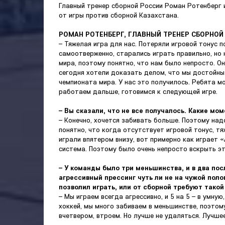
Главный тренер сборной России Роман Ротенберг 
от игры против сборной Казахстана.
РОМАН РОТЕНБЕРГ, ГЛАВНЫЙ ТРЕНЕР СБОРНОЙ
– Тяжелая игра для нас. Потеряли игровой тонус 
самоотверженно, старались играть правильно, но 
мира, поэтому понятно, что нам было непросто. О
сегодня хотели доказать делом, что мы достойны
чемпионата мира. У нас это получилось. Ребята м
работаем дальше, готовимся к следующей игре.
– Вы сказали, что не все получалось. Какие мо
– Конечно, хочется забивать больше. Поэтому на
понятно, что когда отсутствует игровой тонус, тя
играли впятером внизу, вот примерно как играет 
система. Поэтому было очень непросто вскрыть эт
– У команды было три меньшинства, и в два пос
агрессивный прессинг чуть ли не на чужой пол
позволил играть, или от сборной требуют тако
– Мы играем всегда агрессивно, и 5 на 5 – в умную
хоккей, мы много забиваем в меньшинстве, поэто
вчетвером, втроем. Но лучше не удаляться. Лучше