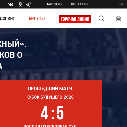
ПАРТНЕРЫ
КОНТАКТЫ
EN
ДОПИНГ
БИЛЕТЫ
ЖНЫЙ».
КОВ О
ика
А
ПРОШЕДШИЙ МАТЧ
КУБОК БУДУЩЕГО 2026
4
:
5
РОССИЯ U18
СБОРНАЯ СХЛ