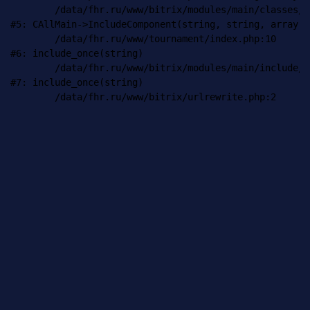
	/data/fhr.ru/www/bitrix/modules/main/classes/general/main.php:1035

#5: CAllMain->IncludeComponent(string, string, array)

	/data/fhr.ru/www/tournament/index.php:10

#6: include_once(string)

	/data/fhr.ru/www/bitrix/modules/main/include/urlrewrite.php:159

#7: include_once(string)
