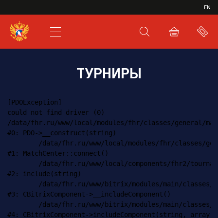
ИВР
EN
XHL.RU
ВКС
ТУРНИРЫ
[PDOException] 

could not find driver (0)

/data/fhr.ru/www/local/modules/fhr/classes/general/mat
#0: PDO->__construct(string)

	/data/fhr.ru/www/local/modules/fhr/classes/general/matchcenter.php:9

#1: MatchCenter::connect()

	/data/fhr.ru/www/local/components/fhr2/tournament.pages/component.php:3

#2: include(string)

	/data/fhr.ru/www/bitrix/modules/main/classes/general/component.php:548

#3: CBitrixComponent->__includeComponent()

	/data/fhr.ru/www/bitrix/modules/main/classes/general/component.php:600

#4: CBitrixComponent->includeComponent(string, array, N