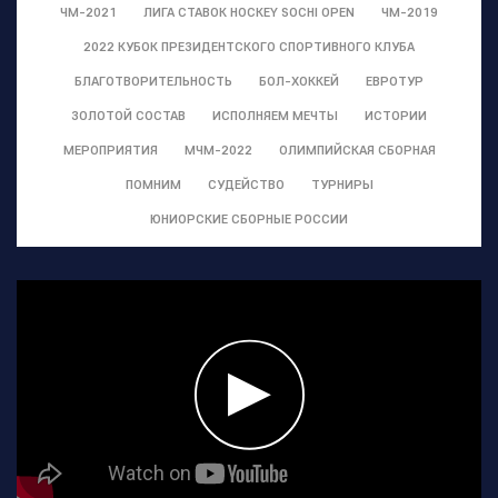
ЧМ-2021
ЛИГА СТАВОК HOCKEY SOCHI OPEN
ЧМ-2019
2022 КУБОК ПРЕЗИДЕНТСКОГО СПОРТИВНОГО КЛУБА
БЛАГОТВОРИТЕЛЬНОСТЬ
БОЛ-ХОККЕЙ
ЕВРОТУР
ЗОЛОТОЙ СОСТАВ
ИСПОЛНЯЕМ МЕЧТЫ
ИСТОРИИ
МЕРОПРИЯТИЯ
МЧМ-2022
ОЛИМПИЙСКАЯ СБОРНАЯ
ПОМНИМ
СУДЕЙСТВО
ТУРНИРЫ
ЮНИОРСКИЕ СБОРНЫЕ РОССИИ